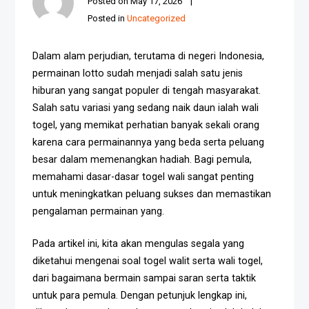
Posted on
May 17, 2026
Posted in
Uncategorized
Dalam alam perjudian, terutama di negeri Indonesia,
permainan lotto sudah menjadi salah satu jenis
hiburan yang sangat populer di tengah masyarakat.
Salah satu variasi yang sedang naik daun ialah wali
togel, yang memikat perhatian banyak sekali orang
karena cara permainannya yang beda serta peluang
besar dalam memenangkan hadiah. Bagi pemula,
memahami dasar-dasar togel wali sangat penting
untuk meningkatkan peluang sukses dan memastikan
pengalaman permainan yang.
Pada artikel ini, kita akan mengulas segala yang
diketahui mengenai soal togel walit serta wali togel,
dari bagaimana bermain sampai saran serta taktik
untuk para pemula. Dengan petunjuk lengkap ini,