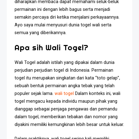
diharapkan membaca dapat memahami seluk-beluk
permainan ini dengan lebih bagus serta menjadi
semakin percaya diri ketika menjalani perkayaannya.
Ayo saya mulai menyusuri dunia togel wali serta
semua yang diberikannya.
Apa sih Wali Togel?
Wali Togel adalah istilah yang dipakai dalam dunia
perjudian perjudian togel di Indonesia. Permainan
togel itu merupakan singkatan dari kata “toto gelap”,
sebuah bentuk permainan angka tebak yang telah
populer sejak lama.
wali togel
Dalam konteks ini, wali
togel mengacu kepada individu maupun pihak yang
dianggap sebagai penjaga pengawas dan pemandu
dalam togel, memberikan tebakan dan nomor yang
diyakini memiliki kemungkinan lebih besar untuk keluar.
Dalam praktiknya, wali togel sering kali memiliki