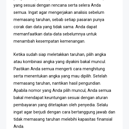
yang sesuai dengan rencana serta selera Anda
semua. Ingat agar mengerjakan analisis sebelum
memasang taruhan, sebab setiap pasaran punya
corak dan data yang tidak sama. Anda dapat
memanfaatkan data-data sebelumnya untuk
menambah kesempatan kemenangan.
Ketika sudah siap meletakkan taruhan, pilih angka
atau kombinasi angka yang diyakini bakal muncul.
Pastikan Anda semua mengerti cara menghitung
serta menentukan angka yang mau dipilih. Setelah
memasang taruhan, nantikan hasil pengundian.
Apabila nomor yang Anda pilih muncul, Anda semua
bakal mendapat keuntungan sesuai dengan aturan
pembayaran yang ditetapkan oleh penyedia. Selalu
ingat agar berjudi dengan cara bertanggung jawab dan
tidak memasang taruhan melebihi kapasitas finansial
Anda.