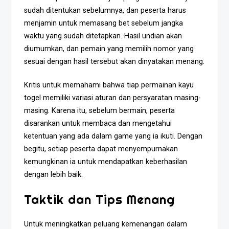
sudah ditentukan sebelumnya, dan peserta harus
menjamin untuk memasang bet sebelum jangka
waktu yang sudah ditetapkan. Hasil undian akan
diumumkan, dan pemain yang memilih nomor yang
sesuai dengan hasil tersebut akan dinyatakan menang.
Kritis untuk memahami bahwa tiap permainan kayu
togel memiliki variasi aturan dan persyaratan masing-
masing. Karena itu, sebelum bermain, peserta
disarankan untuk membaca dan mengetahui
ketentuan yang ada dalam game yang ia ikuti. Dengan
begitu, setiap peserta dapat menyempurnakan
kemungkinan ia untuk mendapatkan keberhasilan
dengan lebih baik.
Taktik dan Tips Menang
Untuk meningkatkan peluang kemenangan dalam