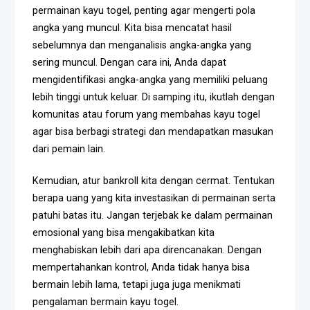
permainan kayu togel, penting agar mengerti pola
angka yang muncul. Kita bisa mencatat hasil
sebelumnya dan menganalisis angka-angka yang
sering muncul. Dengan cara ini, Anda dapat
mengidentifikasi angka-angka yang memiliki peluang
lebih tinggi untuk keluar. Di samping itu, ikutlah dengan
komunitas atau forum yang membahas kayu togel
agar bisa berbagi strategi dan mendapatkan masukan
dari pemain lain.
Kemudian, atur bankroll kita dengan cermat. Tentukan
berapa uang yang kita investasikan di permainan serta
patuhi batas itu. Jangan terjebak ke dalam permainan
emosional yang bisa mengakibatkan kita
menghabiskan lebih dari apa direncanakan. Dengan
mempertahankan kontrol, Anda tidak hanya bisa
bermain lebih lama, tetapi juga juga menikmati
pengalaman bermain kayu togel.