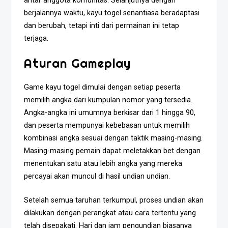
antar anggota komunitas. Selanjutnya dengan
berjalannya waktu, kayu togel senantiasa beradaptasi
dan berubah, tetapi inti dari permainan ini tetap
terjaga.
Aturan Gameplay
Game kayu togel dimulai dengan setiap peserta
memilih angka dari kumpulan nomor yang tersedia.
Angka-angka ini umumnya berkisar dari 1 hingga 90,
dan peserta mempunyai kebebasan untuk memilih
kombinasi angka sesuai dengan taktik masing-masing.
Masing-masing pemain dapat meletakkan bet dengan
menentukan satu atau lebih angka yang mereka
percayai akan muncul di hasil undian undian.
Setelah semua taruhan terkumpul, proses undian akan
dilakukan dengan perangkat atau cara tertentu yang
telah disepakati. Hari dan jam pengundian biasanya