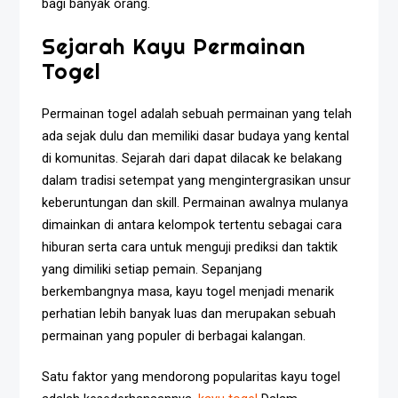
bagi banyak orang.
Sejarah Kayu Permainan
Togel
Permainan togel adalah sebuah permainan yang telah
ada sejak dulu dan memiliki dasar budaya yang kental
di komunitas. Sejarah dari dapat dilacak ke belakang
dalam tradisi setempat yang mengintergrasikan unsur
keberuntungan dan skill. Permainan awalnya mulanya
dimainkan di antara kelompok tertentu sebagai cara
hiburan serta cara untuk menguji prediksi dan taktik
yang dimiliki setiap pemain. Sepanjang
berkembangnya masa, kayu togel menjadi menarik
perhatian lebih banyak luas dan merupakan sebuah
permainan yang populer di berbagai kalangan.
Satu faktor yang mendorong popularitas kayu togel