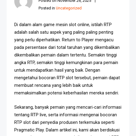
Posted on
November 26, 2025
Posted in
Uncategorized
Di dalam alam game mesin slot online, istilah RTP
adalah salah satu aspek yang paling paling penting
yang perlu diperhatikan. Return to Player mengacu
pada persentase dari total taruhan yang dikembalikan
dikembalikan pemain dalam tertentu. Semakin tinggi
angka RTP, semakin tinggi kemungkinan para pemain
untuk mendapatkan hasil yang baik. Dengan
mengetahui bocoran RTP slot tersebut, pemain dapat
membuat rencana yang lebih baik untuk
memaksimalkan potensi keberhasilan mereka sendiri.
Sekarang, banyak pemain yang mencari-cari informasi
tentang RTP live, serta informasi mengenai bocoran
RTP slot dari penyedia produsen terkemuka seperti
Pragmatic Play. Dalam artikel ini, kami akan berdiskusi