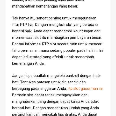
mendapatkan kemenangan yang besar.
Tak hanya itu, sangat penting untuk menggunakan
fitur RTP live. Dengan mengikuti slot yang berada di
kondisi baik, Anda dapat mengambil keuntungan dari
momen saat slot itu membagikan pembayaran besar.
Pantau informasi RTP slot secara rutin untuk mencari
tahu permainan mana sedang populer pada hari ini. Ini
dapat jadi strategi yang efektif untuk menambah
kemenangan Anda.
Jangan lupa buatlah mengelola bankroll dengan hati-
hati. Tentukan batasan untuk diri sendiri dan
berpegang pada anggaran Anda.
rtp slot gacor hari ini
Bermain slot dapat terlalu mengasyikkan dan
menghabiskan uang dengan cepat kalau Anda tidak
berhati-hati. Dengan menentukan jumlah yang Anda
pertaruhkan dan mengikuti tips di atas, Anda dapat