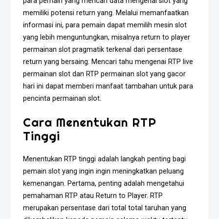
para pemain yang mencari data mengenai slot yang
memiliki potensi return yang. Melalui memanfaatkan
informasi ini, para pemain dapat memilih mesin slot
yang lebih menguntungkan, misalnya return to player
permainan slot pragmatik terkenal dari persentase
return yang bersaing. Mencari tahu mengenai RTP live
permainan slot dan RTP permainan slot yang gacor
hari ini dapat memberi manfaat tambahan untuk para
pencinta permainan slot.
Cara Menentukan RTP
Tinggi
Menentukan RTP tinggi adalah langkah penting bagi
pemain slot yang ingin ingin meningkatkan peluang
kemenangan. Pertama, penting adalah mengetahui
pemahaman RTP atau Return to Player. RTP
merupakan persentase dari total total taruhan yang