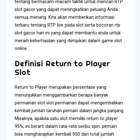
tentang bermacam-macam taktik untuk mencari RTP
slot gacor yang dapat meningkatkan peluang Anda
semua menang. Kita akan memberikan informasi
terbaru tentang RTP live pada slot serta bocoran rtp
slot gacor hari ini yang dapat membantu anda untuk
meraih keberhasilan yang diimpikan dalam game slot
online.
Definisi Return to Player
Slot
Return to Player merupakan persentase yang
menunjukkan menggambarkan berapa banyak
permainan slot slot permainan dapat mengembalikan
kembali jumlah taruhan pemain dalam jangka panjang.
Misalnya, apabila satu slot memiliki return to player
95%, ini berarti dalam rata-rata seribu spin, pemain
bisa mengharapkan kembali 950 dari total jumlah