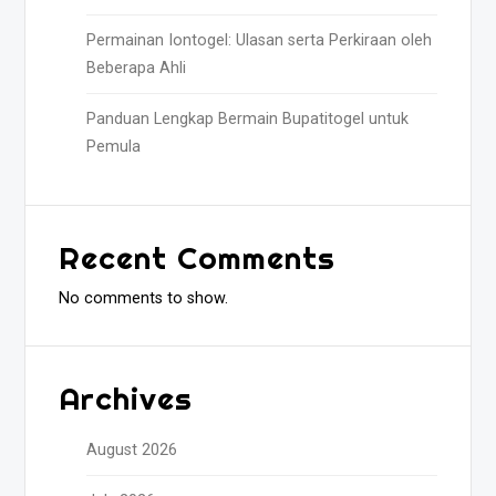
Permainan Iontogel: Ulasan serta Perkiraan oleh
Beberapa Ahli
Panduan Lengkap Bermain Bupatitogel untuk
Pemula
Recent Comments
No comments to show.
Archives
August 2026