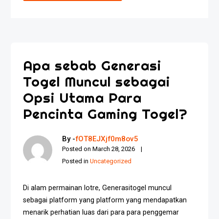
Apa sebab Generasi
Togel Muncul sebagai
Opsi Utama Para
Pencinta Gaming Togel?
By -
fOT8EJXjf0m8ov5
Posted on
March 28, 2026
Posted in
Uncategorized
Di alam permainan lotre, Generasitogel muncul
sebagai platform yang platform yang mendapatkan
menarik perhatian luas dari para para penggemar