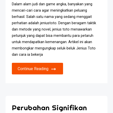
Dalam alam judi dan game angka, banyakan yang
mencari-cari cara agar meningkatkan peluang
berhasil. Salah satu nama yang sedang menggait
perhatian adalah jeniustoto. Dengan beragam taktik
dan metode yang novel, jenius toto menawarkan
petunjuk yang dapat bisa membantu para petaruh
untuk mendapatkan kemenangan. Artikel ini akan
membongkar mengungkap seluk-beluk Jenius Toto
dan cara ia bekerja
Continue Reading
Perubahan Signifikan