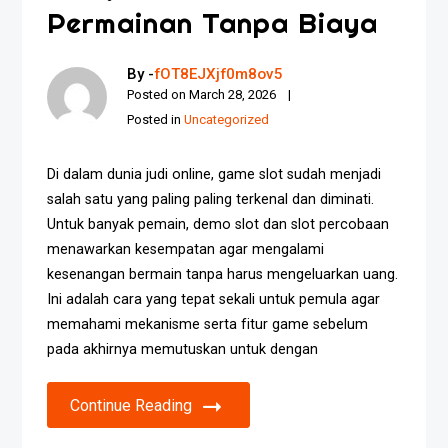
Permainan Tanpa Biaya
By -
fOT8EJXjf0m8ov5
Posted on
March 28, 2026
Posted in
Uncategorized
Di dalam dunia judi online, game slot sudah menjadi
salah satu yang paling paling terkenal dan diminati.
Untuk banyak pemain, demo slot dan slot percobaan
menawarkan kesempatan agar mengalami
kesenangan bermain tanpa harus mengeluarkan uang.
Ini adalah cara yang tepat sekali untuk pemula agar
memahami mekanisme serta fitur game sebelum
pada akhirnya memutuskan untuk dengan
Continue Reading