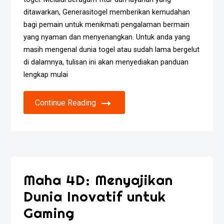
ditawarkan, Generasitogel memberikan kemudahan
bagi pemain untuk menikmati pengalaman bermain
yang nyaman dan menyenangkan. Untuk anda yang
masih mengenal dunia togel atau sudah lama bergelut
di dalamnya, tulisan ini akan menyediakan panduan
lengkap mulai
Continue Reading
Maha 4D: Menyajikan
Dunia Inovatif untuk
Gaming