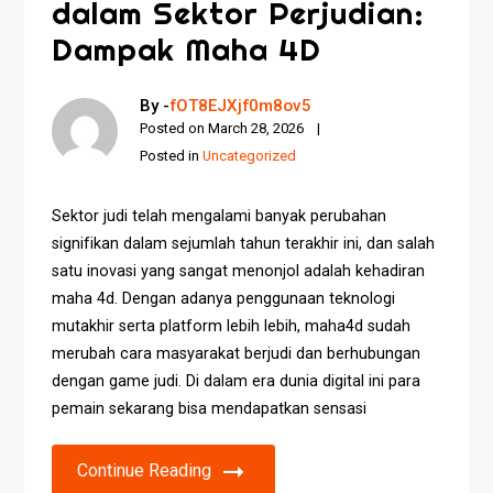
dalam Sektor Perjudian:
Dampak Maha 4D
By -
fOT8EJXjf0m8ov5
Posted on
March 28, 2026
Posted in
Uncategorized
Sektor judi telah mengalami banyak perubahan
signifikan dalam sejumlah tahun terakhir ini, dan salah
satu inovasi yang sangat menonjol adalah kehadiran
maha 4d. Dengan adanya penggunaan teknologi
mutakhir serta platform lebih lebih, maha4d sudah
merubah cara masyarakat berjudi dan berhubungan
dengan game judi. Di dalam era dunia digital ini para
pemain sekarang bisa mendapatkan sensasi
Continue Reading