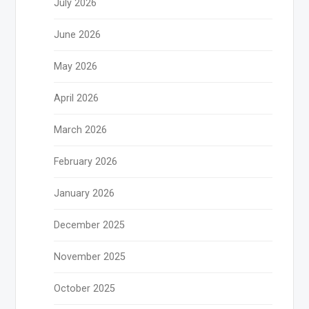
July 2026
June 2026
May 2026
April 2026
March 2026
February 2026
January 2026
December 2025
November 2025
October 2025