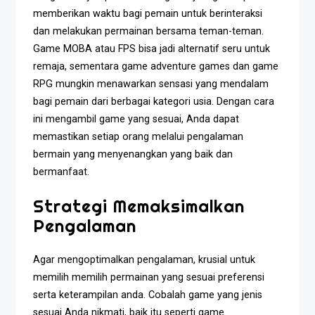
memberikan waktu bagi pemain untuk berinteraksi
dan melakukan permainan bersama teman-teman.
Game MOBA atau FPS bisa jadi alternatif seru untuk
remaja, sementara game adventure games dan game
RPG mungkin menawarkan sensasi yang mendalam
bagi pemain dari berbagai kategori usia. Dengan cara
ini mengambil game yang sesuai, Anda dapat
memastikan setiap orang melalui pengalaman
bermain yang menyenangkan yang baik dan
bermanfaat.
Strategi Memaksimalkan
Pengalaman
Agar mengoptimalkan pengalaman, krusial untuk
memilih memilih permainan yang sesuai preferensi
serta keterampilan anda. Cobalah game yang jenis
sesuai Anda nikmati, baik itu seperti game