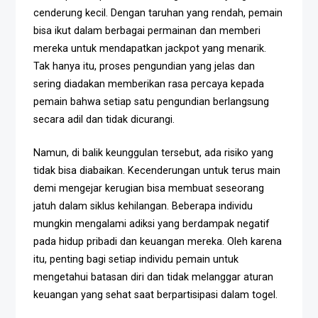
cenderung kecil. Dengan taruhan yang rendah, pemain
bisa ikut dalam berbagai permainan dan memberi
mereka untuk mendapatkan jackpot yang menarik.
Tak hanya itu, proses pengundian yang jelas dan
sering diadakan memberikan rasa percaya kepada
pemain bahwa setiap satu pengundian berlangsung
secara adil dan tidak dicurangi.
Namun, di balik keunggulan tersebut, ada risiko yang
tidak bisa diabaikan. Kecenderungan untuk terus main
demi mengejar kerugian bisa membuat seseorang
jatuh dalam siklus kehilangan. Beberapa individu
mungkin mengalami adiksi yang berdampak negatif
pada hidup pribadi dan keuangan mereka. Oleh karena
itu, penting bagi setiap individu pemain untuk
mengetahui batasan diri dan tidak melanggar aturan
keuangan yang sehat saat berpartisipasi dalam togel.