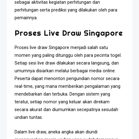
sebagai aktivitas kegiatan perhitungan dan
perhitungan serta prediksi yang dilakukan oleh para
pemainnya.
Proses Live Draw Singapore
Proses live draw Singapore menjadi salah satu
momen yang paling ditunggu oleh para pecinta togel.
Setiap sesi live draw dilakukan secara langsung, dan
umumnya disiarkan melalui berbagai media online.
Peserta dapat menonton pengundian nomor secara
real-time, yang mana memberikan pengalaman yang
mendebarkan dan terbuka. Dengan sistem yang
teratur, setiap nomor yang keluar akan direkam
secara akurat dan diumumkan secepatnya sesudah
undian tuntas.
Dalam live draw, aneka angka akan diundi