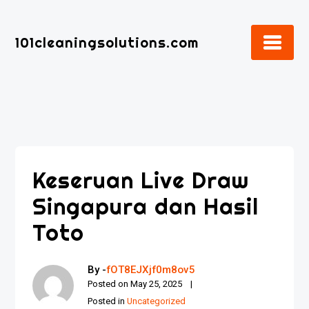
Skip
to
101cleaningsolutions.com
content
Keseruan Live Draw
Singapura dan Hasil
Toto
By -
fOT8EJXjf0m8ov5
Posted on
May 25, 2025
Posted in
Uncategorized